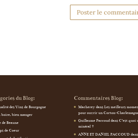
gories du Blog:
Commentaires Blog:
alité des Vins de Bourgogne
Macherey
dans
Les meilleurs mome
pour ouvrir un Corton-Charlemagn
 boire, bien manger
Guillaume Paccoud
dans
C’est quoi 
e de Beaune
minéral ?
ps de Coeur
ANNE ET DANIEL PACCOUD
dan