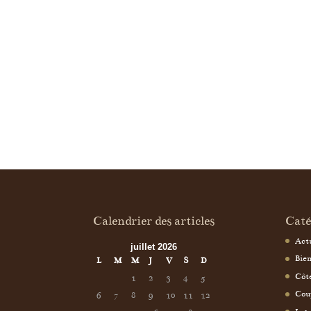
Calendrier des articles
Caté
Actu
juillet 2026
Bien
L
M
M
J
V
S
D
Côt
1
2
3
4
5
Cou
6
7
8
9
10
11
12