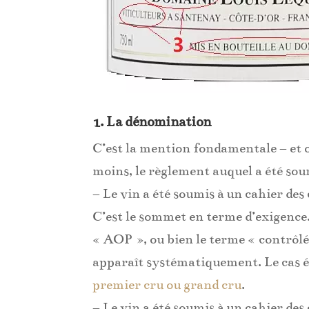
1. La dénomination
C’est la mention fondamentale – et ob
moins, le règlement auquel a été soum
– Le vin a été soumis à un cahier des
C’est le sommet en terme d’exigence.
« AOP », ou bien le terme « contrôlé 
apparaît systématiquement. Le cas 
premier cru ou grand cru
.
– Le vin a été soumis à un cahier de