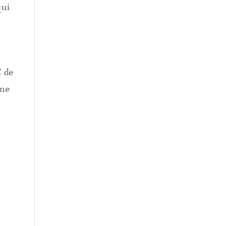
qui
C de
une