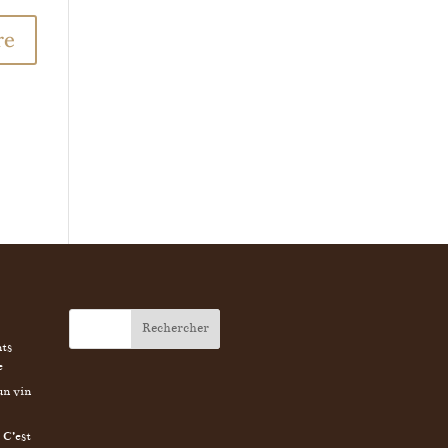
nts
e
un vin
s
C’est