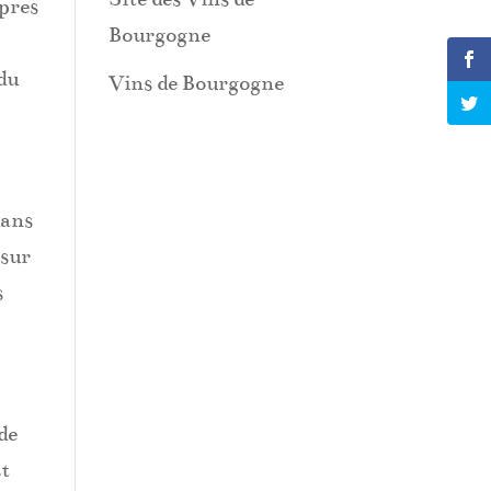
opres
Bourgogne
 du
Vins de Bourgogne
dans
 sur
s
de
st