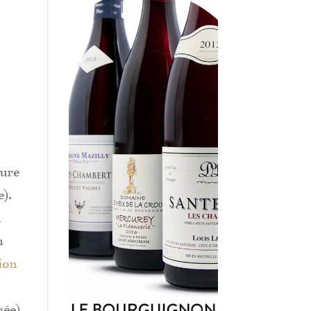
gure
e).
u
n
ion
gée),