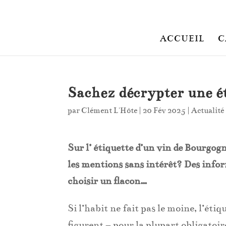
ACCUEIL
C
Sachez décrypter une é
par
Clément L'Hôte
|
20 Fév 2025
|
Actualité
Sur l’ étiquette d’un vin de Bourgogn
les mentions sans intérêt? Des info
choisir un flacon…
Si l’habit ne fait pas le moine, l’éti
figurent – pour la plupart obligatoi