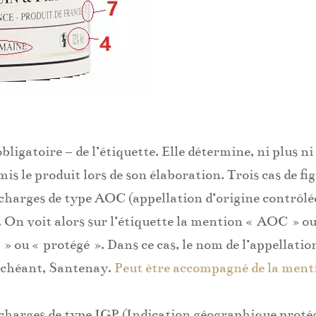
ligatoire – de l’étiquette. Elle détermine, ni plus ni
is le produit lors de son élaboration. Trois cas de fi
 charges de type AOC (appellation d’origine contrôlé
 On voit alors sur l’étiquette la mention « AOC » o
» ou « protégé ». Dans ce cas, le nom de l’appellatio
échéant, Santenay.
Peut être accompagné de la ment
s charges de type IGP (Indication géographique proté