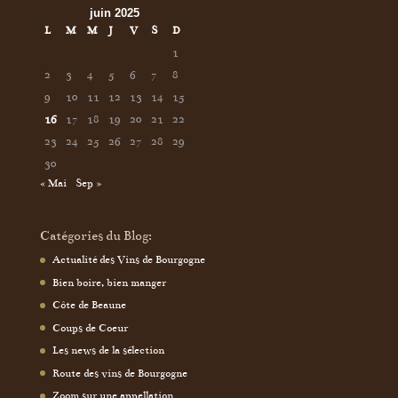
juin 2025
L
M
M
J
V
S
D
1
2
3
4
5
6
7
8
9
10
11
12
13
14
15
16
17
18
19
20
21
22
23
24
25
26
27
28
29
30
« Mai
Sep »
Catégories du Blog:
Actualité des Vins de Bourgogne
Bien boire, bien manger
Côte de Beaune
Coups de Coeur
Les news de la sélection
Route des vins de Bourgogne
Zoom sur une appellation