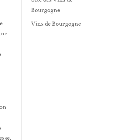
Bourgogne
e
Vins de Bourgogne
une
e
ion
s
esse.