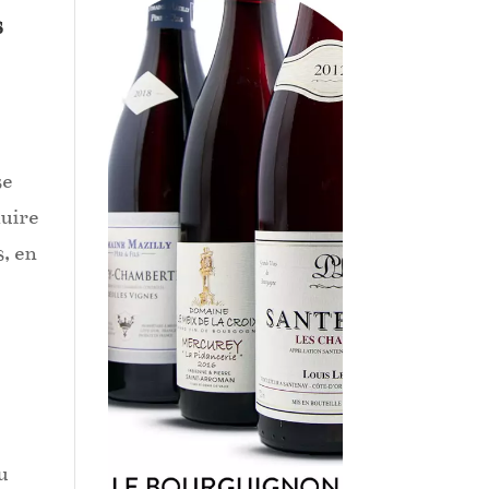
s
se
duire
s, en
u