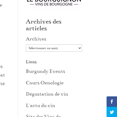
e
Archives des
articles
Archives
Liens
es
Burgundy Events
mat
Cours Oenologie
eté
Dégustation de vin
L'actu du vin
Site des Vins de