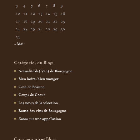
3
4
5
6
7
8
9
10
11
12
13
14
15
16
17
18
19
20
21
22
23
24
25
26
27
28
29
30
31
« Mai
Catégories du Blog:
Actualité des Vins de Bourgogne
Bien boire, bien manger
Côte de Beaune
Coups de Coeur
Les news de la sélection
Route des vins de Bourgogne
Zoom sur une appellation
Commentaires Blog: