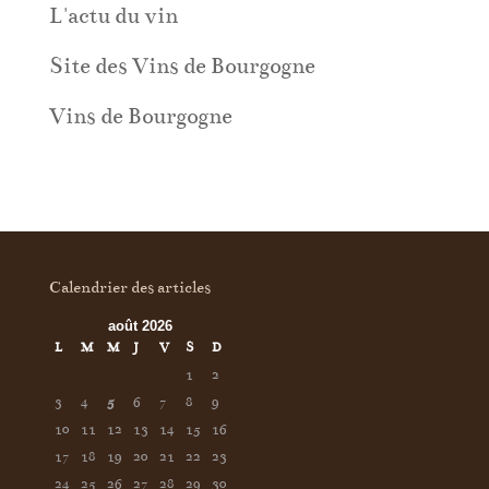
L'actu du vin
Site des Vins de Bourgogne
Vins de Bourgogne
Calendrier des articles
août 2026
L
M
M
J
V
S
D
1
2
3
4
5
6
7
8
9
10
11
12
13
14
15
16
17
18
19
20
21
22
23
24
25
26
27
28
29
30