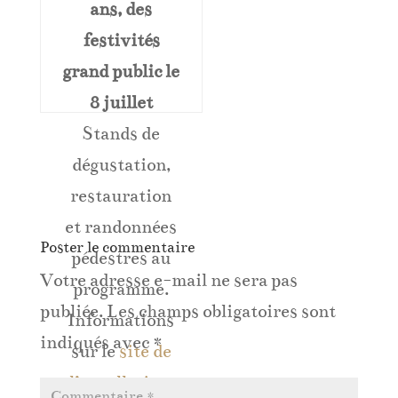
ans, des
festivités
grand public le
8 juillet
Stands de
dégustation,
restauration
et randonnées
Poster le commentaire
pédestres au
Votre adresse e-mail ne sera pas
programme.
publiée.
Les champs obligatoires sont
Informations
indiqués avec
*
sur le
site de
l’appellation
.