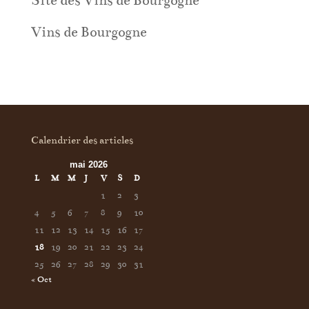
Site des Vins de Bourgogne
Vins de Bourgogne
Calendrier des articles
mai 2026
L
M
M
J
V
S
D
1
2
3
4
5
6
7
8
9
10
11
12
13
14
15
16
17
18
19
20
21
22
23
24
25
26
27
28
29
30
31
« Oct