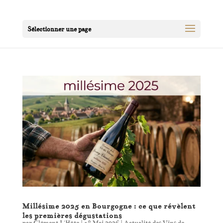
Sélectionner une page
Millésime 2025 en Bourgogne : ce que révèlent
les premières dégustations
par
Clément L'Hôte
|
18 Mai 2026
|
Actualité des Vins de